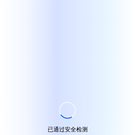
已通过安全检测