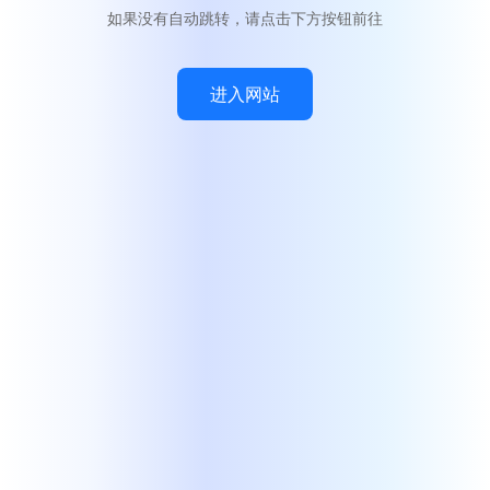
如果没有自动跳转，请点击下方按钮前往
进入网站